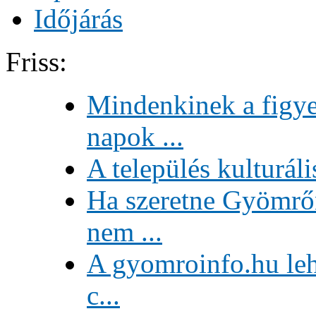
Időjárás
Friss:
Mindenkinek a figye
napok ...
A település kulturáli
Ha szeretne Gyömrőn
nem ...
A gyomroinfo.hu lehe
c...