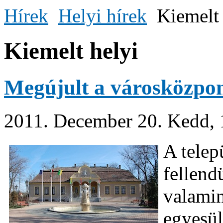
Hírek
Helyi hírek
Kiemelt 
Kiemelt helyi
Megújult a városközpo
2011. December 20. Kedd, 
A telep
fellend
valamin
egyesül