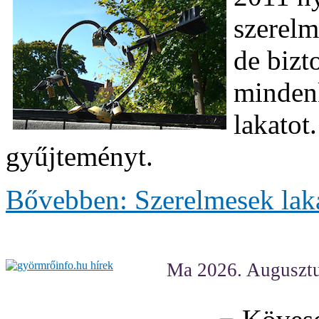
szerelm
de bizt
mindenk
lakatot
gyűjteményt.
Bővebben: Szerelmesek laka
Ma 2026. Augusztu