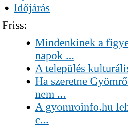
Időjárás
Friss:
Mindenkinek a figye
napok ...
A település kulturáli
Ha szeretne Gyömrőn
nem ...
A gyomroinfo.hu lehe
c...